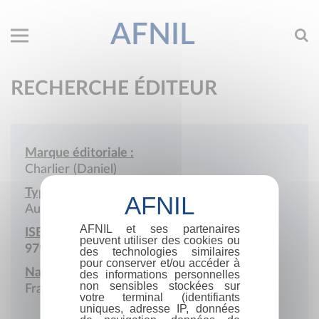
AFNIL
RECHERCHE ÉDITEUR
Marque éditoriale :
Charlier (Daniel)
Type de société :
Auto-édition
AFNIL et ses partenaires
ISBN :
peuvent utiliser des cookies ou
979-10-415-6793-5
des technologies similaires
pour conserver et/ou accéder à
Nationalité :
des informations personnelles
non sensibles stockées sur
France
votre terminal (identifiants
uniques, adresse IP, données