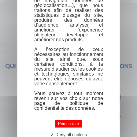
de navigation, données de
géolocalisation…), que nous
traitons afin de réaliser des
statistiques d’usage du site,
produire des données
d’audience, analyser et
améliorer l’expérience
utilisateur, développer et
améliorer nos produits.
A l’exception de ceux
nécessaires au fonctionnement
du site ainsi que, sous
certaines conditions, à la
QUI SOMMES-NOUS ?
FOIRE AUX QUESTIONS
mesure d’audience, les cookies
et technologies similaires ne
peuvent être déposés qu’avec
votre consentement.
Vous pouvez à tout moment
revenir sur vos choix sur notre
page de politique de
confidentialité des données.
+33 (0) 1 44 41 29 19
CONTACT
Personalize
Deny all cookies