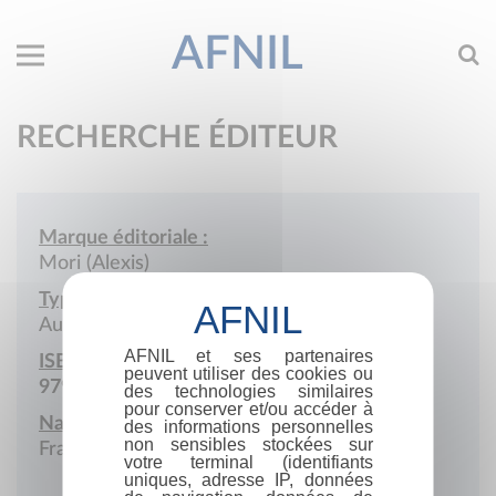
AFNIL
RECHERCHE ÉDITEUR
Marque éditoriale :
Mori (Alexis)
Type de société :
Auto-édition
AFNIL et ses partenaires
ISBN :
peuvent utiliser des cookies ou
979-10-415-6788-1
des technologies similaires
pour conserver et/ou accéder à
Nationalité :
des informations personnelles
non sensibles stockées sur
France
votre terminal (identifiants
uniques, adresse IP, données