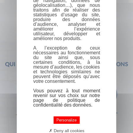
de navigation, données de
géolocalisation…), que nous
traitons afin de réaliser des
statistiques d’usage du site,
produire des données
d’audience, analyser et
améliorer l’expérience
utilisateur, développer et
améliorer nos produits.
A l’exception de ceux
nécessaires au fonctionnement
du site ainsi que, sous
certaines conditions, à la
QUI SOMMES-NOUS ?
FOIRE AUX QUESTIONS
mesure d’audience, les cookies
et technologies similaires ne
peuvent être déposés qu’avec
votre consentement.
Vous pouvez à tout moment
revenir sur vos choix sur notre
page de politique de
confidentialité des données.
+33 (0) 1 44 41 29 19
CONTACT
Personalize
Deny all cookies