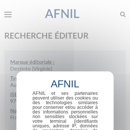
AFNIL
RECHERCHE ÉDITEUR
Marque éditoriale :
Destinto (Virginie)
Type de société :
Auto-édition
AFNIL et ses partenaires
ISBN :
peuvent utiliser des cookies ou
979-10-415-6783-6
des technologies similaires
pour conserver et/ou accéder à
Nationalité :
des informations personnelles
non sensibles stockées sur
France
votre terminal (identifiants
uniques, adresse IP, données