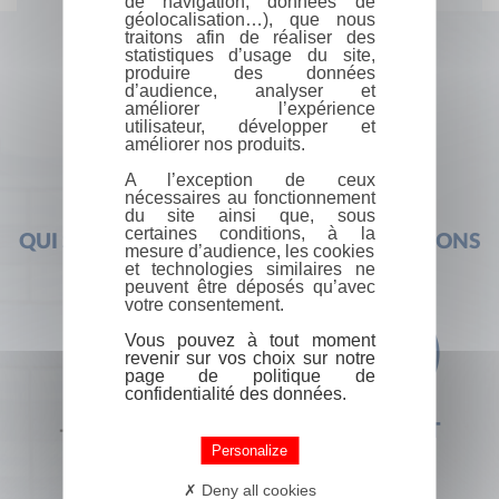
de navigation, données de
géolocalisation…), que nous
traitons afin de réaliser des
statistiques d’usage du site,
produire des données
d’audience, analyser et
améliorer l’expérience
utilisateur, développer et
améliorer nos produits.
A l’exception de ceux
nécessaires au fonctionnement
du site ainsi que, sous
certaines conditions, à la
QUI SOMMES-NOUS ?
FOIRE AUX QUESTIONS
mesure d’audience, les cookies
et technologies similaires ne
peuvent être déposés qu’avec
votre consentement.
Vous pouvez à tout moment
revenir sur vos choix sur notre
page de politique de
confidentialité des données.
+33 (0) 1 44 41 29 19
CONTACT
Personalize
Deny all cookies