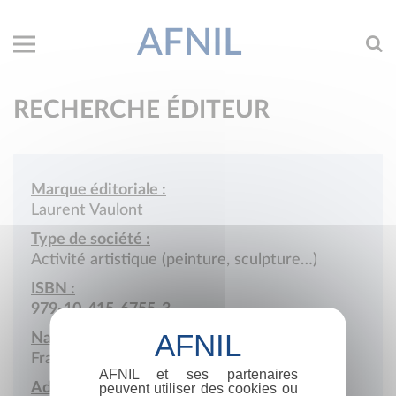
AFNIL
RECHERCHE ÉDITEUR
Marque éditoriale :
Laurent Vaulont
Type de société :
Activité artistique (peinture, sculpture…)
ISBN :
979-10-415-6755-3
Nationalité :
France
AFNIL et ses partenaires
Adresse :
peuvent utiliser des cookies ou