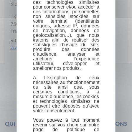
des technologies similaires
Siège social
pour conserver et/ou accéder à
des informations personnelles
non sensibles stockées sur
16 Rue Fagon
votre terminal (identifiants
75013 Paris
uniques, adresse IP, données
de navigation, données de
France
géolocalisation…), que nous
traitons afin de réaliser des
Site Internet :
statistiques d’usage du site,
www.laurentvaulont.fr
produire des données
d’audience, analyser et
améliorer l’expérience
utilisateur, développer et
améliorer nos produits.
A l’exception de ceux
nécessaires au fonctionnement
du site ainsi que, sous
certaines conditions, à la
mesure d’audience, les cookies
et technologies similaires ne
peuvent être déposés qu’avec
votre consentement.
Vous pouvez à tout moment
QUI SOMMES-NOUS ?
FOIRE AUX QUESTIONS
revenir sur vos choix sur notre
page de politique de