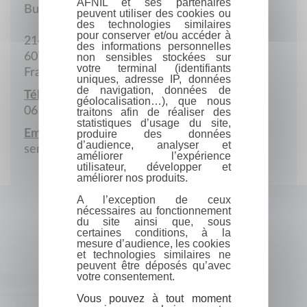
AFNIL et ses partenaires
Bureau
peuvent utiliser des cookies ou
des technologies similaires
pour conserver et/ou accéder à
214 Rue Saint-Paterne
des informations personnelles
60700 Pontpoint
non sensibles stockées sur
votre terminal (identifiants
France
uniques, adresse IP, données
de navigation, données de
Téléphone portable :
géolocalisation…), que nous
06 33 67 98 41
traitons afin de réaliser des
statistiques d’usage du site,
Email :
produire des données
d’audience, analyser et
seminskaya@gmail.com
améliorer l’expérience
utilisateur, développer et
améliorer nos produits.
A l’exception de ceux
nécessaires au fonctionnement
du site ainsi que, sous
certaines conditions, à la
mesure d’audience, les cookies
et technologies similaires ne
peuvent être déposés qu’avec
votre consentement.
Vous pouvez à tout moment