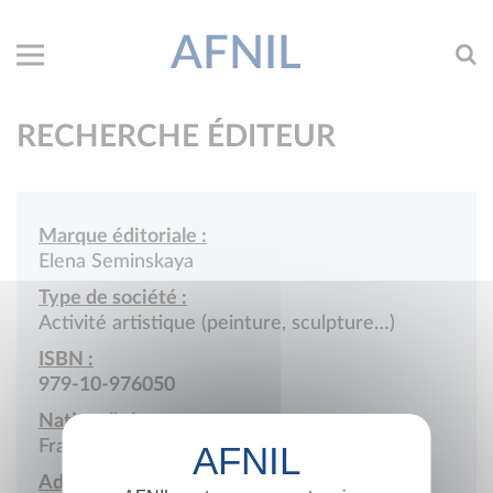
AFNIL
RECHERCHE ÉDITEUR
Marque éditoriale :
Elena Seminskaya
Type de société :
Activité artistique (peinture, sculpture…)
ISBN :
979-10-976050
Nationalité :
France
Adresse :