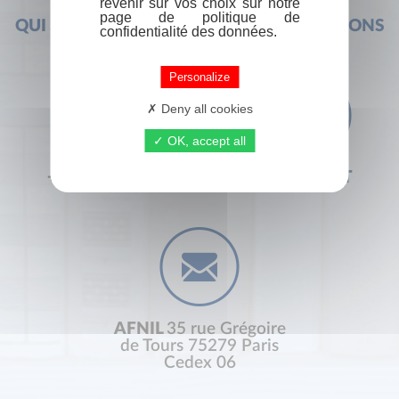
revenir sur vos choix sur notre
page de politique de
QUI SOMMES-NOUS ?
FOIRE AUX QUESTIONS
confidentialité des données.
Personalize
Deny all cookies
OK, accept all
+33 (0) 1 44 41 29 19
CONTACT
AFNIL
35 rue Grégoire
de Tours 75279 Paris
Cedex 06