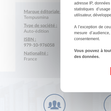
adresse IP, données 
statistiques d’usag
Marque éditoriale :
utilisateur, développe
Tempusmina
Type de société :
A l’exception de ceu
Auto-édition
mesure d’audience,
consentement.
ISBN :
979-10-976058
Vous pouvez à tout
Nationalité :
des données.
France