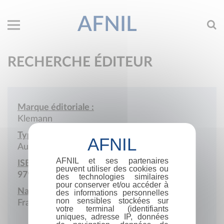
AFNIL
RECHERCHE ÉDITEUR
Marque éditoriale :
Klemann
Type de société :
Auto-édition
AFNIL et ses partenaires
ISBN :
peuvent utiliser des cookies ou
979-10-976062
des technologies similaires
pour conserver et/ou accéder à
Nationalité :
des informations personnelles
non sensibles stockées sur
France
votre terminal (identifiants
uniques, adresse IP, données