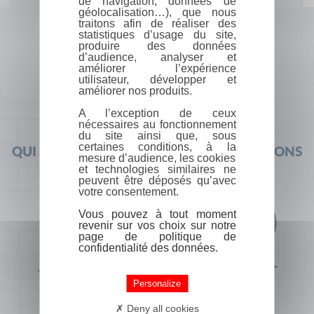
de navigation, données de
géolocalisation…), que nous
traitons afin de réaliser des
statistiques d’usage du site,
produire des données
d’audience, analyser et
améliorer l’expérience
utilisateur, développer et
améliorer nos produits.
A l’exception de ceux
nécessaires au fonctionnement
du site ainsi que, sous
certaines conditions, à la
QUI SOMMES-NOUS ?
FOIRE AUX QUESTIONS
mesure d’audience, les cookies
et technologies similaires ne
peuvent être déposés qu’avec
votre consentement.
Vous pouvez à tout moment
revenir sur vos choix sur notre
page de politique de
confidentialité des données.
+33 (0) 1 44 41 29 19
CONTACT
Personalize
Deny all cookies