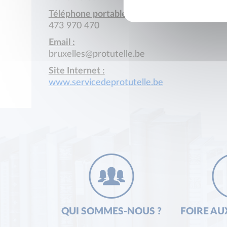
Téléphone portable :
473 970 470
Email :
bruxelles@protutelle.be
Site Internet :
www.servicedeprotutelle.be
QUI SOMMES-NOUS ?
FOIRE AU