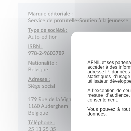
Marque éditoriale :
Service de protutelle-Soutien à la jeunesse
Type de société :
Auto-édition
ISBN :
978-2-9603789
AFNIL et ses partena
Nationalité :
accéder à des inform
Belgique
adresse IP, données 
statistiques d’usag
Adresse :
utilisateur, développe
Siège social
A l’exception de ceu
mesure d’audience,
consentement.
179 Rue de la Vignette
1160 Auderghem
Vous pouvez à tout 
Belgique
données.
Téléphone :
25 13 25 35