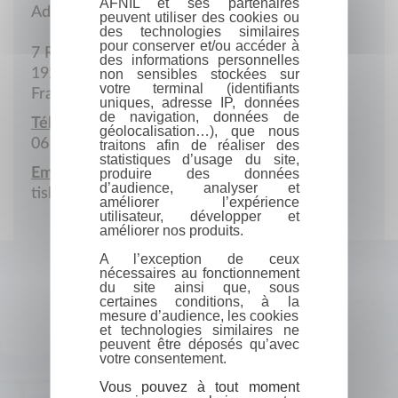
AFNIL et ses partenaires
Adresse postale
peuvent utiliser des cookies ou
des technologies similaires
pour conserver et/ou accéder à
7 Rue Le Bech
des informations personnelles
19200 Saint-Bonnet-près-Bort
non sensibles stockées sur
votre terminal (identifiants
France
uniques, adresse IP, données
de navigation, données de
Téléphone portable :
géolocalisation…), que nous
06 88 74 06 84
traitons afin de réaliser des
statistiques d’usage du site,
Email :
produire des données
d’audience, analyser et
tiskehboer@gmail.com
améliorer l’expérience
utilisateur, développer et
améliorer nos produits.
A l’exception de ceux
nécessaires au fonctionnement
du site ainsi que, sous
certaines conditions, à la
mesure d’audience, les cookies
et technologies similaires ne
peuvent être déposés qu’avec
votre consentement.
Vous pouvez à tout moment