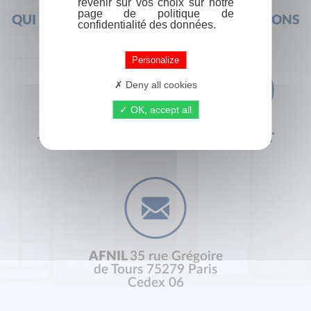
revenir sur vos choix sur notre
page de politique de
QUI SOMMES-NOUS ?
FOIRE AUX QUESTIONS
confidentialité des données.
Personalize
Deny all cookies
OK, accept all
+33 (0) 1 44 41 29 19
CONTACT
AFNIL
35 rue Grégoire
de Tours 75279 Paris
Cedex 06