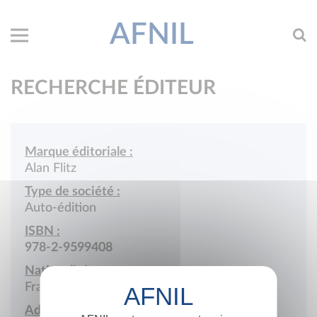
AFNIL
RECHERCHE ÉDITEUR
Marque éditoriale :
Alan Flitz
Type de société :
Auto-édition
ISBN :
978-2-9599408
Nationalité :
France
Adresse :