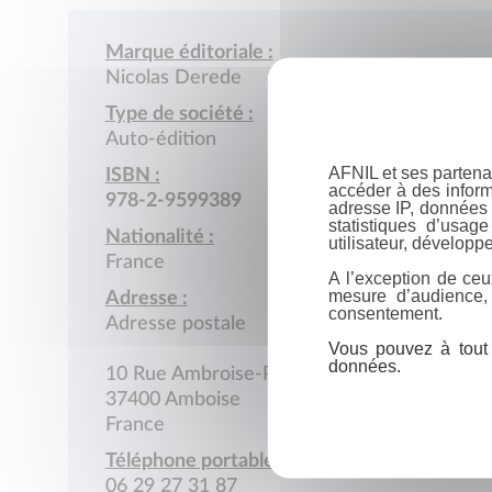
Marque éditoriale :
Nicolas Derede
Type de société :
Auto-édition
AFNIL et ses partena
ISBN :
accéder à des inform
978-2-9599389
adresse IP, données 
statistiques d’usag
Nationalité :
utilisateur, développe
France
A l’exception de ceu
mesure d’audience,
Adresse :
consentement.
Adresse postale
Vous pouvez à tout 
données.
10 Rue Ambroise-Paré
37400 Amboise
France
Téléphone portable :
06 29 27 31 87