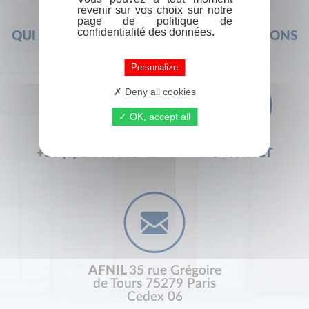
revenir sur vos choix sur notre
page de politique de
confidentialité des données.
QUI SOMMES-NOUS ?
FOIRE AUX QUESTIONS
Personalize
Deny all cookies
OK, accept all
+33 (0) 1 44 41 29 19
CONTACT
AFNIL
35 rue Grégoire
de Tours 75279 Paris
Cedex 06