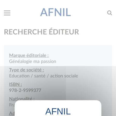
AFNIL
RECHERCHE ÉDITEUR
Marque éditoriale :
Généalogie ma passion
Type de société :
Education / santé / action sociale
ISBN :
978-2-9599377
Nationalité :
France
Adresse :