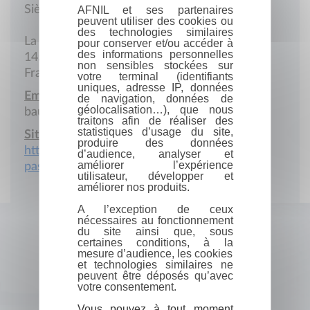
Siège social
AFNIL et ses partenaires
peuvent utiliser des cookies ou
des technologies similaires
La Royale
pour conserver et/ou accéder à
des informations personnelles
14520 Port-en-Bessin
non sensibles stockées sur
France
votre terminal (identifiants
uniques, adresse IP, données
Email :
de navigation, données de
géolocalisation…), que nous
baudere.marie-jose@orange.fr
traitons afin de réaliser des
statistiques d’usage du site,
Site Internet :
produire des données
https://genealogie-ma-
d’audience, analyser et
améliorer l’expérience
pass.wixsite.com/genealogieblog
utilisateur, développer et
améliorer nos produits.
A l’exception de ceux
nécessaires au fonctionnement
du site ainsi que, sous
certaines conditions, à la
mesure d’audience, les cookies
et technologies similaires ne
peuvent être déposés qu’avec
votre consentement.
Vous pouvez à tout moment