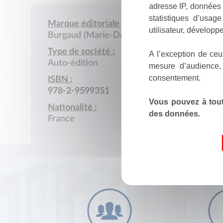
adresse IP, données 
statistiques d’usag
Marque éditoriale :
utilisateur, développe
Burgaud (Marie-Dominique)
Type de société :
A l’exception de ceu
Auto-édition
mesure d’audience,
consentement.
ISBN :
978-2-9599351
Vous pouvez à tout
Nationalité :
des données.
France