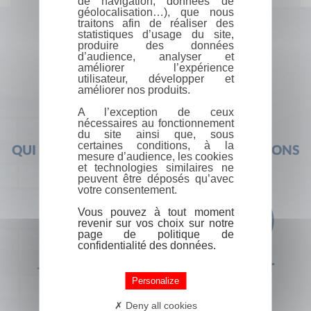
de navigation, données de
géolocalisation…), que nous
traitons afin de réaliser des
statistiques d’usage du site,
produire des données
d’audience, analyser et
améliorer l’expérience
utilisateur, développer et
améliorer nos produits.
A l’exception de ceux
nécessaires au fonctionnement
du site ainsi que, sous
certaines conditions, à la
QUI SOMMES-NOUS ?
FOIRE AUX QUESTIONS
mesure d’audience, les cookies
et technologies similaires ne
peuvent être déposés qu’avec
votre consentement.
Vous pouvez à tout moment
revenir sur vos choix sur notre
page de politique de
confidentialité des données.
+33 (0) 1 44 41 29 19
CONTACT
Personalize
Deny all cookies