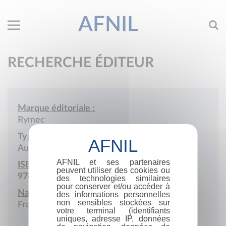
AFNIL
RECHERCHE ÉDITEUR
Marque éditoriale :
Rymec
Type de société :
Auto-édition
AFNIL et ses partenaires
ISBN :
peuvent utiliser des cookies ou
978-2-9599330
des technologies similaires
pour conserver et/ou accéder à
Nationalité :
des informations personnelles
non sensibles stockées sur
France
votre terminal (identifiants
uniques, adresse IP, données