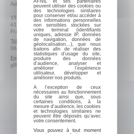
AFNIL et ses partenaires
Adresse postale
peuvent utiliser des cookies ou
des technologies similaires
pour conserver et/ou accéder à
15 de Ceaucé
des informations personnelles
61700 Avrilly
non sensibles stockées sur
votre terminal (identifiants
France
uniques, adresse IP, données
de navigation, données de
Téléphone portable :
géolocalisation…), que nous
06 41 56 52 64
traitons afin de réaliser des
statistiques d’usage du site,
Email :
produire des données
d’audience, analyser et
gillesleroy1828@yahoo.fr
améliorer l’expérience
utilisateur, développer et
améliorer nos produits.
A l’exception de ceux
nécessaires au fonctionnement
du site ainsi que, sous
certaines conditions, à la
mesure d’audience, les cookies
et technologies similaires ne
peuvent être déposés qu’avec
votre consentement.
Vous pouvez à tout moment