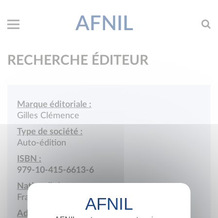
AFNIL
RECHERCHE ÉDITEUR
Marque éditoriale :
Gilles Clémence
Type de société :
Auto-édition
ISBN :
979-10-415-6613-6
Nationalité :
France
Adresse :