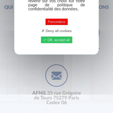
revenir sur vos choix sur notre
page de politique de
QUI SOMMES-NOUS ?
FOIRE AUX QUESTIONS
confidentialité des données.
Personalize
Deny all cookies
OK, accept all
+33 (0) 1 44 41 29 19
CONTACT
AFNIL
35 rue Grégoire
de Tours 75279 Paris
Cedex 06