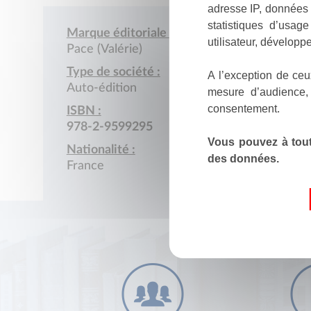
adresse IP, données 
statistiques d’usag
Marque éditoriale :
utilisateur, développe
Pace (Valérie)
Type de société :
A l’exception de ceu
Auto-édition
mesure d’audience,
consentement.
ISBN :
978-2-9599295
Vous pouvez à tout
Nationalité :
des données.
France