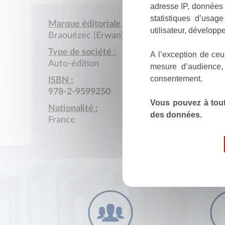
adresse IP, données 
statistiques d’usag
Marque éditoriale :
utilisateur, développe
Braouézec (Erwan)
Type de société :
A l’exception de ceu
Auto-édition
mesure d’audience,
consentement.
ISBN :
978-2-9599250
Vous pouvez à tout
Nationalité :
des données.
France