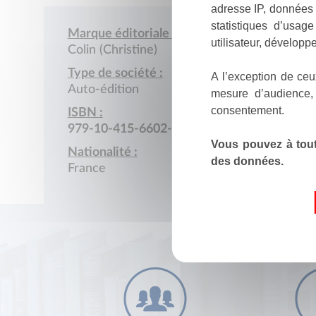
adresse IP, données 
statistiques d’usag
Marque éditoriale :
utilisateur, développe
Colin (Christine)
Type de société :
A l’exception de ceu
Auto-édition
mesure d’audience,
consentement.
ISBN :
979-10-415-6602-0
Vous pouvez à tout
Nationalité :
des données.
France