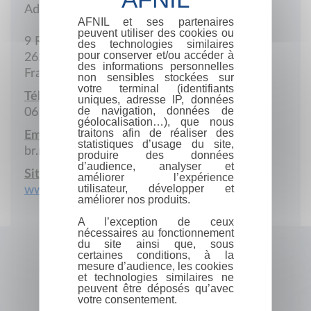
Adresse postale
AFNIL et ses partenaires
peuvent utiliser des cookies ou
9 Rue du 45e Régiment de Transmissions
des technologies similaires
pour conserver et/ou accéder à
26200 Montélimar
des informations personnelles
France
non sensibles stockées sur
votre terminal (identifiants
Téléphone portable :
uniques, adresse IP, données
de navigation, données de
06 87 50 78 70
géolocalisation…), que nous
traitons afin de réaliser des
Email :
statistiques d’usage du site,
br.ruiz@orange.fr
produire des données
d’audience, analyser et
Site Internet :
améliorer l’expérience
utilisateur, développer et
www.horace-hurm.com
améliorer nos produits.
A l’exception de ceux
nécessaires au fonctionnement
du site ainsi que, sous
certaines conditions, à la
mesure d’audience, les cookies
et technologies similaires ne
peuvent être déposés qu’avec
votre consentement.