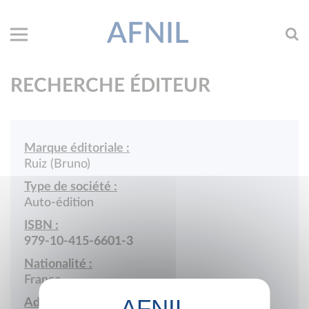
AFNIL
RECHERCHE ÉDITEUR
Marque éditoriale :
Ruiz (Bruno)
Type de société :
Auto-édition
ISBN :
979-10-415-6601-3
Nationalité :
France
Adresse :