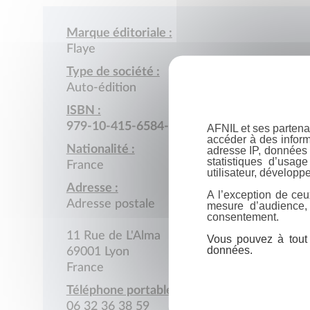
Marque éditoriale :
Flaye
Type de société :
Auto-édition
ISBN :
979-10-415-6584-9
AFNIL et ses partena
accéder à des inform
Nationalité :
adresse IP, données 
statistiques d’usag
France
utilisateur, développe
Adresse :
A l’exception de ceu
Adresse postale
mesure d’audience,
consentement.
11 Rue de L'Alma
Vous pouvez à tout 
données.
69001 Lyon
France
Téléphone portable :
06 32 36 38 59