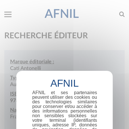
AFNIL
RECHERCHE ÉDITEUR
Marque éditoriale :
Cati Antonelli
Type de société :
Auto-édition
AFNIL et ses partenaires
ISBN :
peuvent utiliser des cookies ou
978-2-9599153
des technologies similaires
pour conserver et/ou accéder à
Nationalité :
des informations personnelles
non sensibles stockées sur
France
votre terminal (identifiants
uniques, adresse IP, données