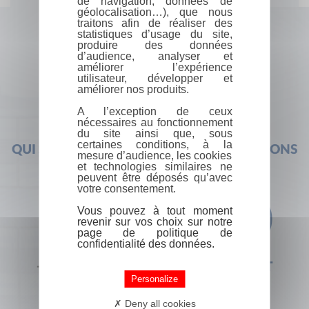
de navigation, données de
géolocalisation…), que nous
traitons afin de réaliser des
statistiques d’usage du site,
produire des données
d’audience, analyser et
améliorer l’expérience
utilisateur, développer et
améliorer nos produits.
A l’exception de ceux
nécessaires au fonctionnement
du site ainsi que, sous
certaines conditions, à la
QUI SOMMES-NOUS ?
FOIRE AUX QUESTIONS
mesure d’audience, les cookies
et technologies similaires ne
peuvent être déposés qu’avec
votre consentement.
Vous pouvez à tout moment
revenir sur vos choix sur notre
page de politique de
confidentialité des données.
+33 (0) 1 44 41 29 19
CONTACT
Personalize
Deny all cookies