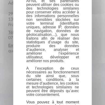
AFNIL et ses partenaires
Adresse postale
peuvent utiliser des cookies ou
des technologies similaires
pour conserver et/ou accéder à
29 Avenue de la Martheline
des informations personnelles
13009 Marseille
non sensibles stockées sur
votre terminal (identifiants
France
uniques, adresse IP, données
de navigation, données de
Téléphone portable :
géolocalisation…), que nous
07 81 96 67 96
traitons afin de réaliser des
statistiques d’usage du site,
Email :
produire des données
d’audience, analyser et
quentin.baud13@gmail.com
améliorer l’expérience
utilisateur, développer et
améliorer nos produits.
A l’exception de ceux
nécessaires au fonctionnement
du site ainsi que, sous
certaines conditions, à la
mesure d’audience, les cookies
et technologies similaires ne
peuvent être déposés qu’avec
votre consentement.
Vous pouvez à tout moment