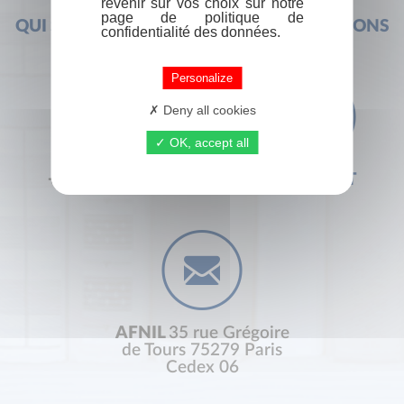
revenir sur vos choix sur notre
page de politique de
QUI SOMMES-NOUS ?
FOIRE AUX QUESTIONS
confidentialité des données.
Personalize
Deny all cookies
OK, accept all
+33 (0) 1 44 41 29 19
CONTACT
AFNIL
35 rue Grégoire
de Tours 75279 Paris
Cedex 06