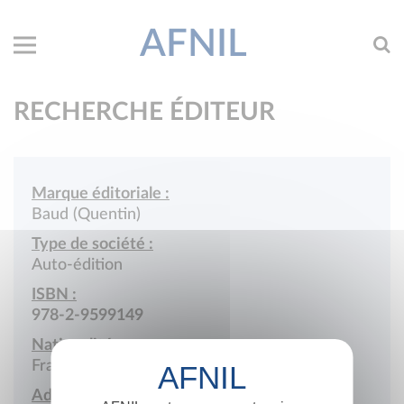
AFNIL
RECHERCHE ÉDITEUR
Marque éditoriale :
Baud (Quentin)
Type de société :
Auto-édition
ISBN :
978-2-9599149
Nationalité :
France
Adresse :