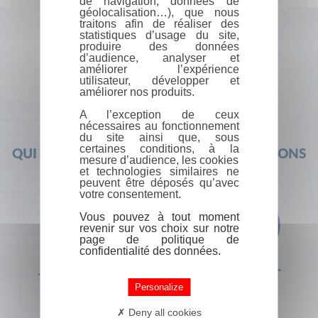
de navigation, données de
géolocalisation…), que nous
traitons afin de réaliser des
statistiques d’usage du site,
produire des données
d’audience, analyser et
améliorer l’expérience
utilisateur, développer et
améliorer nos produits.
A l’exception de ceux
nécessaires au fonctionnement
du site ainsi que, sous
certaines conditions, à la
QUI SOMMES-NOUS ?
FOIRE AUX QUESTIONS
mesure d’audience, les cookies
et technologies similaires ne
peuvent être déposés qu’avec
votre consentement.
Vous pouvez à tout moment
revenir sur vos choix sur notre
page de politique de
confidentialité des données.
+33 (0) 1 44 41 29 19
CONTACT
Personalize
Deny all cookies