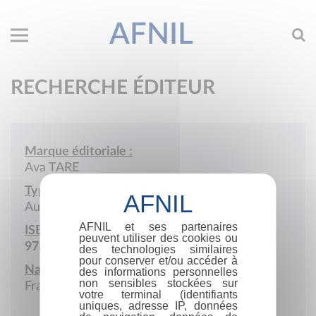
AFNIL
RECHERCHE ÉDITEUR
Marque éditoriale :
Ava TARE
Type de société :
Auto-édition
AFNIL et ses partenaires
ISBN :
peuvent utiliser des cookies ou
978-2-9599062
des technologies similaires
pour conserver et/ou accéder à
Nationalité :
des informations personnelles
non sensibles stockées sur
France
votre terminal (identifiants
uniques, adresse IP, données