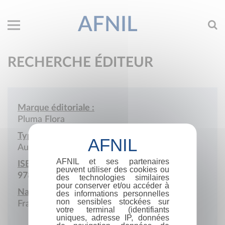
AFNIL
RECHERCHE ÉDITEUR
Marque éditoriale :
Pluma Flora
Type de société :
Auto-édition
AFNIL et ses partenaires
ISBN :
peuvent utiliser des cookies ou
978-2-9599017
des technologies similaires
pour conserver et/ou accéder à
Nationalité :
des informations personnelles
non sensibles stockées sur
France
votre terminal (identifiants
uniques, adresse IP, données