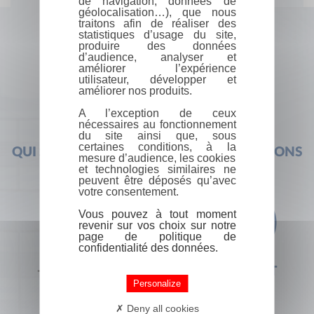
de navigation, données de
géolocalisation…), que nous
traitons afin de réaliser des
statistiques d’usage du site,
produire des données
d’audience, analyser et
améliorer l’expérience
utilisateur, développer et
améliorer nos produits.
A l’exception de ceux
nécessaires au fonctionnement
du site ainsi que, sous
certaines conditions, à la
QUI SOMMES-NOUS ?
FOIRE AUX QUESTIONS
mesure d’audience, les cookies
et technologies similaires ne
peuvent être déposés qu’avec
votre consentement.
Vous pouvez à tout moment
revenir sur vos choix sur notre
page de politique de
confidentialité des données.
+33 (0) 1 44 41 29 19
CONTACT
Personalize
Deny all cookies