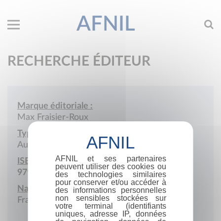
AFNIL
RECHERCHE ÉDITEUR
Marque éditoriale :
Max Fraisier-Roux
Type de société :
Auto-édition
AFNIL et ses partenaires
ISBN :
peuvent utiliser des cookies ou
979-10-415-6512-2
des technologies similaires
pour conserver et/ou accéder à
Nationalité :
des informations personnelles
non sensibles stockées sur
France
votre terminal (identifiants
uniques, adresse IP, données