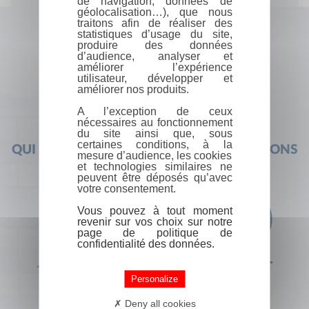
de navigation, données de
géolocalisation…), que nous
traitons afin de réaliser des
statistiques d’usage du site,
produire des données
d’audience, analyser et
améliorer l’expérience
utilisateur, développer et
améliorer nos produits.
A l’exception de ceux
nécessaires au fonctionnement
du site ainsi que, sous
certaines conditions, à la
QUI SOMMES-NOUS ?
FOIRE AUX QUESTIONS
mesure d’audience, les cookies
et technologies similaires ne
peuvent être déposés qu’avec
votre consentement.
Vous pouvez à tout moment
revenir sur vos choix sur notre
page de politique de
confidentialité des données.
+33 (0) 1 44 41 29 19
CONTACT
Personalize
Deny all cookies