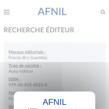
AFNIL
RECHERCHE ÉDITEUR
Marque éditoriale :
Friscia-Bry (Laetitia)
Type de société :
Auto-édition
ISBN :
979-10-415-6521-4
Nationalité :
France
Adresse :