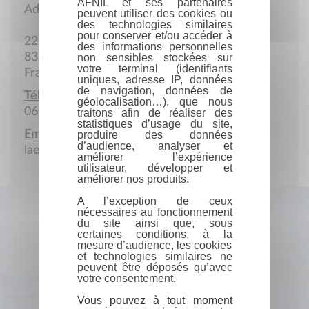
AFNIL et ses partenaires
Adresse postale
peuvent utiliser des cookies ou
des technologies similaires
pour conserver et/ou accéder à
222 Rue des Tanneurs
des informations personnelles
83670 Barjols
non sensibles stockées sur
votre terminal (identifiants
France
uniques, adresse IP, données
de navigation, données de
Téléphone portable :
géolocalisation…), que nous
06 63 45 53 63
traitons afin de réaliser des
statistiques d’usage du site,
Email :
produire des données
d’audience, analyser et
laetitiabry@yahoo.fr
améliorer l’expérience
utilisateur, développer et
améliorer nos produits.
A l’exception de ceux
nécessaires au fonctionnement
du site ainsi que, sous
certaines conditions, à la
mesure d’audience, les cookies
et technologies similaires ne
peuvent être déposés qu’avec
votre consentement.
Vous pouvez à tout moment