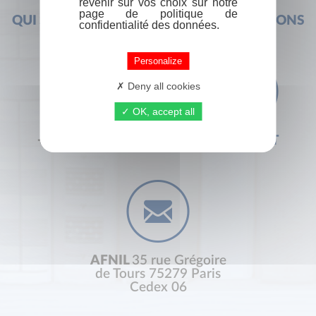
revenir sur vos choix sur notre
page de politique de
QUI SOMMES-NOUS ?
FOIRE AUX QUESTIONS
confidentialité des données.
Personalize
Deny all cookies
OK, accept all
+33 (0) 1 44 41 29 19
CONTACT
AFNIL
35 rue Grégoire
de Tours 75279 Paris
Cedex 06