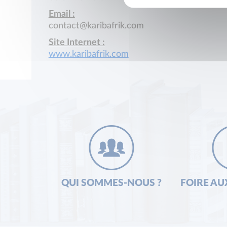
Email :
contact@karibafrik.com
Site Internet :
www.karibafrik.com
QUI SOMMES-NOUS ?
FOIRE AU