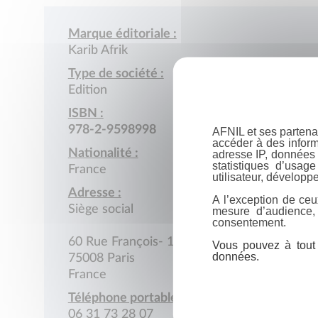
Marque éditoriale :
Karib Afrik
Type de société :
Edition
ISBN :
978-2-9598998
AFNIL et ses partena
accéder à des inform
Nationalité :
adresse IP, données 
statistiques d’usag
France
utilisateur, développe
Adresse :
A l’exception de ceu
Siège social
mesure d’audience,
consentement.
60 Rue François- 1er
Vous pouvez à tout 
données.
75008 Paris
France
Téléphone portable :
06 31 73 28 07