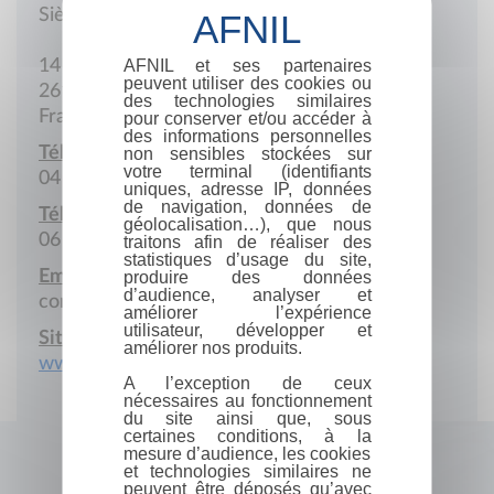
Siège social
AFNIL et ses partenaires
14 Rue de l'Ecureuil
peuvent utiliser des cookies ou
26100 Romans-sur-Isère
des technologies similaires
France
pour conserver et/ou accéder à
des informations personnelles
Téléphone :
non sensibles stockées sur
votre terminal (identifiants
04 75 02 10 10
uniques, adresse IP, données
de navigation, données de
Téléphone portable :
géolocalisation…), que nous
06 98 17 14 21
traitons afin de réaliser des
statistiques d’usage du site,
Email :
produire des données
d’audience, analyser et
contact@tresorsmedia.com
améliorer l’expérience
utilisateur, développer et
Site Internet :
améliorer nos produits.
www.tresorsmedia.com
A l’exception de ceux
nécessaires au fonctionnement
du site ainsi que, sous
certaines conditions, à la
mesure d’audience, les cookies
et technologies similaires ne
peuvent être déposés qu’avec