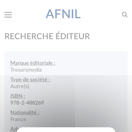
AFNIL
RECHERCHE ÉDITEUR
Marque éditoriale :
Tresorsmedia
Type de société :
Autre(s)
ISBN :
978-2-488269
Nationalité :
France
Adresse :