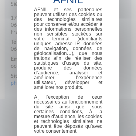
Siège social
AFNIL et ses partenaires
peuvent utiliser des cookies ou
1766 Rue de Menton
des technologies similaires
pour conserver et/ou accéder à
06500 Gorbio
des informations personnelles
France
non sensibles stockées sur
votre terminal (identifiants
Téléphone portable :
uniques, adresse IP, données
de navigation, données de
06 33 65 78 67
géolocalisation…), que nous
traitons afin de réaliser des
Email :
statistiques d’usage du site,
ocebrucker@gmail.com
produire des données
d’audience, analyser et
Site Internet :
améliorer l’expérience
utilisateur, développer et
photra.org
améliorer nos produits.
A l’exception de ceux
nécessaires au fonctionnement
du site ainsi que, sous
certaines conditions, à la
mesure d’audience, les cookies
et technologies similaires ne
peuvent être déposés qu’avec
votre consentement.