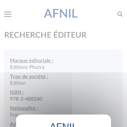
AFNIL
RECHERCHE ÉDITEUR
Marque éditoriale :
Editions Photra
Type de société :
Edition
ISBN :
978-2-488260
Nationalité :
France
Adresse :