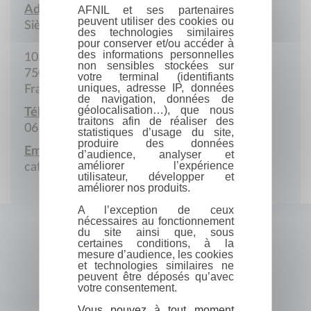
Adresse :
AFNIL et ses partenaires
peuvent utiliser des cookies ou
Siège social
des technologies similaires
pour conserver et/ou accéder à
des informations personnelles
103 Rue des Couronnes
non sensibles stockées sur
75020 Paris
votre terminal (identifiants
uniques, adresse IP, données
France
de navigation, données de
géolocalisation…), que nous
Téléphone portable :
traitons afin de réaliser des
06 07 60 36 29
statistiques d’usage du site,
produire des données
Email :
d’audience, analyser et
améliorer l’expérience
cafemarxiste@gmail.com
utilisateur, développer et
améliorer nos produits.
A l’exception de ceux
nécessaires au fonctionnement
du site ainsi que, sous
certaines conditions, à la
mesure d’audience, les cookies
et technologies similaires ne
peuvent être déposés qu’avec
votre consentement.
Vous pouvez à tout moment