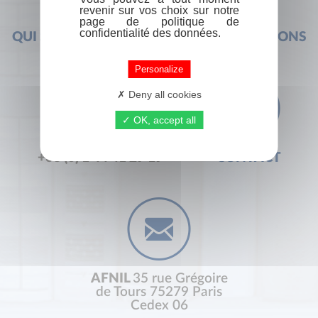
revenir sur vos choix sur notre
page de politique de
confidentialité des données.
QUI SOMMES-NOUS ?
FOIRE AUX QUESTIONS
Personalize
Deny all cookies
OK, accept all
+33 (0) 1 44 41 29 19
CONTACT
AFNIL
35 rue Grégoire
de Tours 75279 Paris
Cedex 06