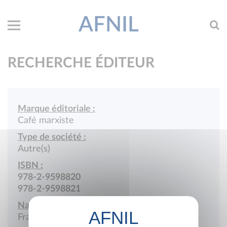
AFNIL
RECHERCHE ÉDITEUR
Marque éditoriale :
Café marxiste
Type de société :
Autre(s)
ISBN :
978-2-9598820
978-2-9598821
Nationalité :
France