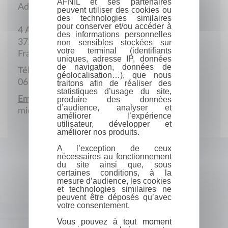
AFNIL et ses partenaires
Adresse postale
peuvent utiliser des cookies ou
des technologies similaires
pour conserver et/ou accéder à
4 Allée Frédéric-Dard
des informations personnelles
37250 Sorigny
non sensibles stockées sur
votre terminal (identifiants
France
uniques, adresse IP, données
de navigation, données de
Téléphone portable :
géolocalisation…), que nous
06 43 47 97 64
traitons afin de réaliser des
statistiques d’usage du site,
Email :
produire des données
d’audience, analyser et
michel.gaboriau7@orange.fr
améliorer l’expérience
utilisateur, développer et
améliorer nos produits.
A l’exception de ceux
nécessaires au fonctionnement
du site ainsi que, sous
certaines conditions, à la
mesure d’audience, les cookies
et technologies similaires ne
peuvent être déposés qu’avec
votre consentement.
Vous pouvez à tout moment