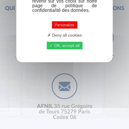
revenir sur vos choix sur notre
page de politique de
QUI SOMMES-NOUS ?
FOIRE AUX QUESTIONS
confidentialité des données.
Personalize
Deny all cookies
OK, accept all
+33 (0) 1 44 41 29 19
CONTACT
AFNIL
35 rue Grégoire
de Tours 75279 Paris
Cedex 06