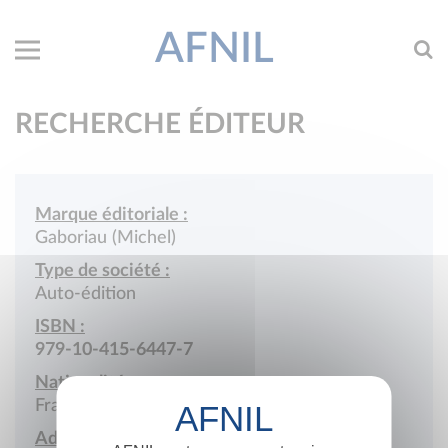
AFNIL
RECHERCHE ÉDITEUR
Marque éditoriale :
Gaboriau (Michel)
Type de société :
Auto-édition
ISBN :
979-10-415-6447-7
Nationalité :
France
Adresse :