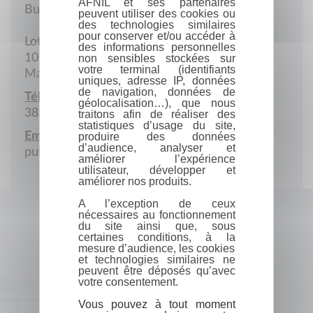
AFNIL et ses partenaires
Bureau
peuvent utiliser des cookies ou
des technologies similaires
pour conserver et/ou accéder à
Lot VB 8 bis Ambatoroka
des informations personnelles
101 Antananarivo
non sensibles stockées sur
votre terminal (identifiants
Madagascar
uniques, adresse IP, données
de navigation, données de
Téléphone portable :
géolocalisation…), que nous
385 130 303
traitons afin de réaliser des
statistiques d’usage du site,
Email :
produire des données
d’audience, analyser et
publishing@madagascar3m.org
améliorer l’expérience
utilisateur, développer et
améliorer nos produits.
A l’exception de ceux
nécessaires au fonctionnement
du site ainsi que, sous
certaines conditions, à la
mesure d’audience, les cookies
et technologies similaires ne
peuvent être déposés qu’avec
votre consentement.
Vous pouvez à tout moment