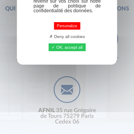
revenir sur vos choix sur notre
page de politique de
QUI SOMMES-NOUS ?
FOIRE AUX QUESTIONS
confidentialité des données.
Personalize
Deny all cookies
OK, accept all
+33 (0) 1 44 41 29 19
CONTACT
AFNIL
35 rue Grégoire
de Tours 75279 Paris
Cedex 06