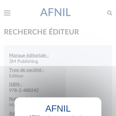
AFNIL
RECHERCHE ÉDITEUR
Marque éditoriale :
3M Publishing
Type de société :
Edition
ISBN :
978-2-488242
Nationalité :
Madagascar
Adresse :