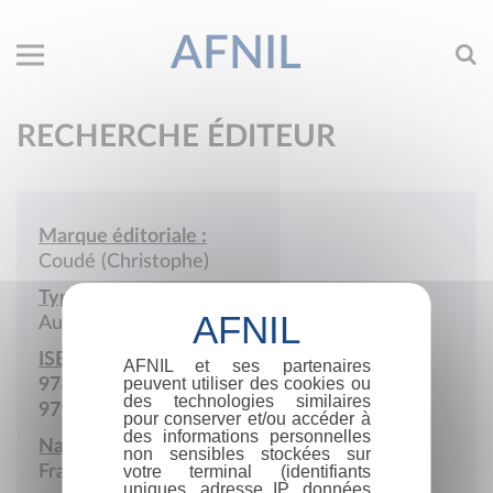
AFNIL
RECHERCHE ÉDITEUR
Marque éditoriale :
Coudé (Christophe)
Type de société :
Auto-édition
ISBN :
AFNIL et ses partenaires
peuvent utiliser des cookies ou
978-2-9598722
des technologies similaires
979-10-980858
pour conserver et/ou accéder à
des informations personnelles
Nationalité :
non sensibles stockées sur
France
votre terminal (identifiants
uniques, adresse IP, données