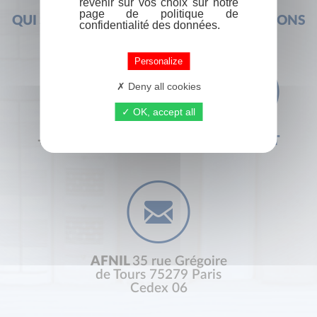
revenir sur vos choix sur notre
page de politique de
QUI SOMMES-NOUS ?
FOIRE AUX QUESTIONS
confidentialité des données.
Personalize
Deny all cookies
OK, accept all
+33 (0) 1 44 41 29 19
CONTACT
AFNIL
35 rue Grégoire
de Tours 75279 Paris
Cedex 06