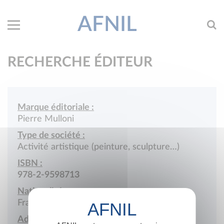
AFNIL
RECHERCHE ÉDITEUR
Marque éditoriale :
Pierre Mulloni
Type de société :
Activité artistique (peinture, sculpture…)
ISBN :
978-2-9598713
Nationalité :
France
Adresse :