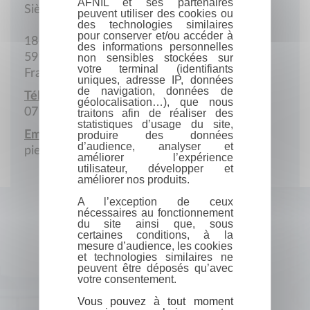
AFNIL et ses partenaires
Siège social
peuvent utiliser des cookies ou
des technologies similaires
pour conserver et/ou accéder à
18 Rue des Tilleuls
des informations personnelles
59134 Herlies
non sensibles stockées sur
votre terminal (identifiants
France
uniques, adresse IP, données
de navigation, données de
Téléphone portable :
géolocalisation…), que nous
07 83 89 59 93
traitons afin de réaliser des
statistiques d’usage du site,
Email :
produire des données
d’audience, analyser et
pierre.mulloni@gmail.com
améliorer l’expérience
utilisateur, développer et
améliorer nos produits.
A l’exception de ceux
nécessaires au fonctionnement
du site ainsi que, sous
certaines conditions, à la
mesure d’audience, les cookies
et technologies similaires ne
peuvent être déposés qu’avec
votre consentement.
Vous pouvez à tout moment