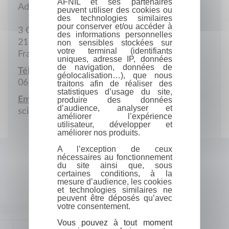
AFNIL et ses partenaires
Adresse postale
peuvent utiliser des cookies ou
des technologies similaires
pour conserver et/ou accéder à
3 Chemin des Cimeraux
des informations personnelles
21120 Moloy
non sensibles stockées sur
votre terminal (identifiants
France
uniques, adresse IP, données
de navigation, données de
Téléphone portable :
géolocalisation…), que nous
06 88 50 18 95
traitons afin de réaliser des
statistiques d’usage du site,
Email :
produire des données
d’audience, analyser et
scisconsult@gmail.com
améliorer l’expérience
utilisateur, développer et
améliorer nos produits.
A l’exception de ceux
nécessaires au fonctionnement
du site ainsi que, sous
certaines conditions, à la
mesure d’audience, les cookies
et technologies similaires ne
peuvent être déposés qu’avec
votre consentement.
Vous pouvez à tout moment