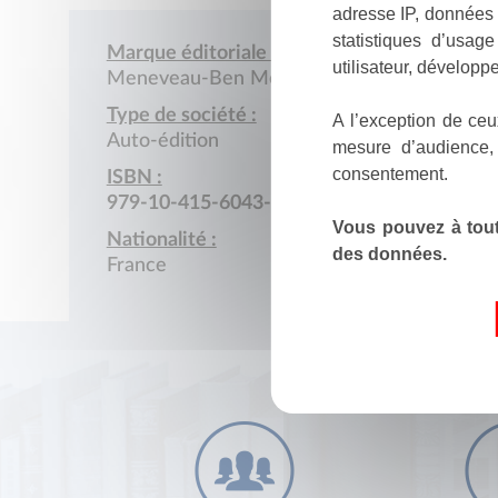
adresse IP, données 
statistiques d’usag
Marque éditoriale :
utilisateur, développe
Meneveau-Ben Mohamed (Marine)
Type de société :
A l’exception de ceu
Auto-édition
mesure d’audience,
consentement.
ISBN :
979-10-415-6043-1
Vous pouvez à tout
Nationalité :
des données.
France