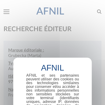
AFNIL
RECHERCHE ÉDITEUR
Marque éditoriale :
Grubecka (Marta)
Type de société :
Auto-édition
AFNIL et ses partenaires
ISBN :
peuvent utiliser des cookies ou
979-10-415-5699-1
des technologies similaires
pour conserver et/ou accéder à
Nationalité :
des informations personnelles
non sensibles stockées sur
France
votre terminal (identifiants
uniques, adresse IP, données