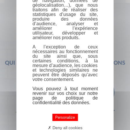
de navigation, données de
géolocalisation…), que nous
traitons afin de réaliser des
statistiques d’usage du site,
produire des données
d’audience, analyser et
améliorer l’expérience
utilisateur, développer et
améliorer nos produits.
A l’exception de ceux
nécessaires au fonctionnement
du site ainsi que, sous
certaines conditions, à la
QUI SOMMES-NOUS ?
FOIRE AUX QUESTIONS
mesure d’audience, les cookies
et technologies similaires ne
peuvent être déposés qu’avec
votre consentement.
Vous pouvez à tout moment
revenir sur vos choix sur notre
page de politique de
confidentialité des données.
+33 (0) 1 44 41 29 19
CONTACT
Personalize
Deny all cookies