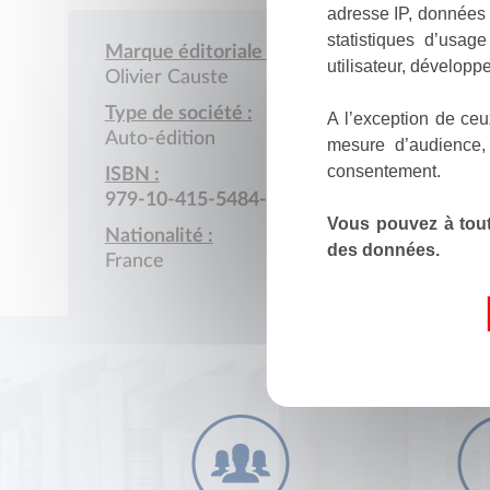
adresse IP, données 
statistiques d’usag
Marque éditoriale :
utilisateur, développe
Olivier Causte
Type de société :
A l’exception de ceu
Auto-édition
mesure d’audience,
consentement.
ISBN :
979-10-415-5484-3
Vous pouvez à tout
Nationalité :
des données.
France