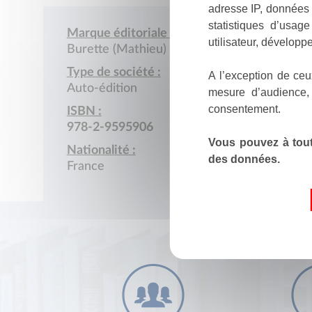
adresse IP, données 
statistiques d’usag
Marque éditoriale :
utilisateur, développe
Burette (Mathieu)
Type de société :
A l’exception de ceu
Auto-édition
mesure d’audience,
consentement.
ISBN :
978-2-9595906
Vous pouvez à tout
Nationalité :
des données.
France