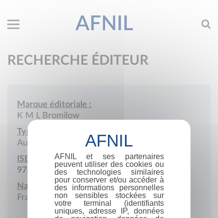
AFNIL
RECHERCHE ÉDITEUR
Marque éditoriale :
K M L Bromilow
Type de société :
Auto-édition
AFNIL et ses partenaires
ISBN :
peuvent utiliser des cookies ou
978-2-9595864
des technologies similaires
pour conserver et/ou accéder à
Nationalité :
des informations personnelles
non sensibles stockées sur
France
votre terminal (identifiants
uniques, adresse IP, données