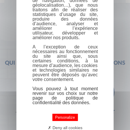
de navigation, données de
géolocalisation…), que nous
traitons afin de réaliser des
statistiques d’usage du site,
produire des données
d’audience, analyser et
améliorer l’expérience
utilisateur, développer et
améliorer nos produits.
A l’exception de ceux
nécessaires au fonctionnement
du site ainsi que, sous
certaines conditions, à la
QUI SOMMES-NOUS ?
FOIRE AUX QUESTIONS
mesure d’audience, les cookies
et technologies similaires ne
peuvent être déposés qu’avec
votre consentement.
Vous pouvez à tout moment
revenir sur vos choix sur notre
page de politique de
confidentialité des données.
+33 (0) 1 44 41 29 19
CONTACT
Personalize
Deny all cookies