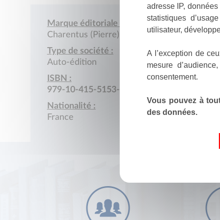
adresse IP, données 
statistiques d’usag
Marque éditoriale :
utilisateur, développe
Charentus (Pierre)
Type de société :
A l’exception de ceu
Auto-édition
mesure d’audience,
consentement.
ISBN :
979-10-415-5153-8
Vous pouvez à tout
Nationalité :
des données.
France