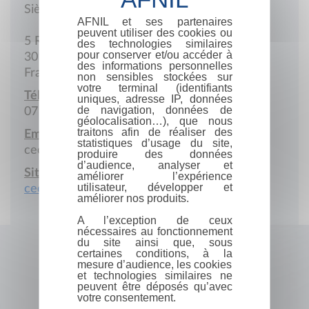
Siège social
AFNIL et ses partenaires
peuvent utiliser des cookies ou
5 Rue des Flotilles
des technologies similaires
pour conserver et/ou accéder à
30128 Garons
des informations personnelles
France
non sensibles stockées sur
votre terminal (identifiants
Téléphone portable :
uniques, adresse IP, données
de navigation, données de
07 71 66 43 28
géolocalisation…), que nous
traitons afin de réaliser des
Email :
statistiques d’usage du site,
cecile.khalifa@gmail.com
produire des données
d’audience, analyser et
Site Internet :
améliorer l’expérience
utilisateur, développer et
cecilekhalifaecrivain.com
améliorer nos produits.
A l’exception de ceux
nécessaires au fonctionnement
du site ainsi que, sous
certaines conditions, à la
mesure d’audience, les cookies
et technologies similaires ne
peuvent être déposés qu’avec
votre consentement.