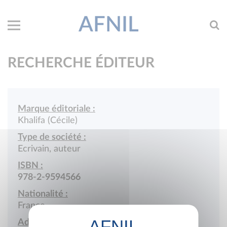
AFNIL
RECHERCHE ÉDITEUR
Marque éditoriale :
Khalifa (Cécile)
Type de société :
Ecrivain, auteur
ISBN :
978-2-9594566
Nationalité :
France
Adresse :