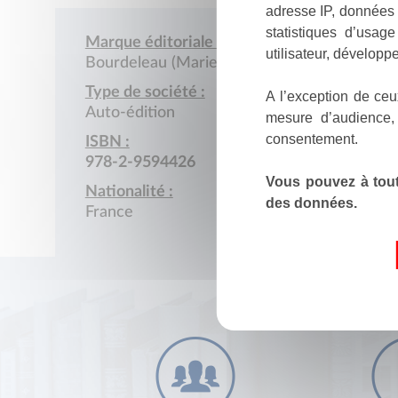
adresse IP, données 
statistiques d’usag
Marque éditoriale :
utilisateur, développe
Bourdeleau (Marie)
Type de société :
A l’exception de ceu
Auto-édition
mesure d’audience,
consentement.
ISBN :
978-2-9594426
Vous pouvez à tout
Nationalité :
des données.
France