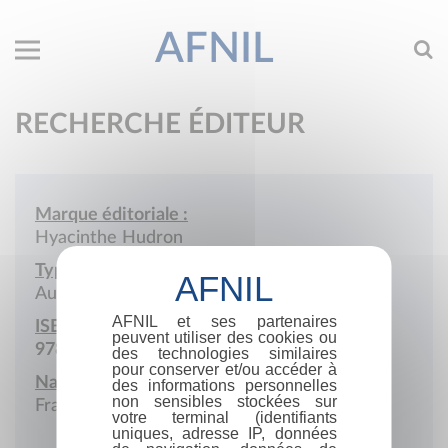
AFNIL
RECHERCHE ÉDITEUR
Marque éditoriale :
Hyacinthe Hudron
Type de société :
Auto-édition
AFNIL et ses partenaires
ISBN :
peuvent utiliser des cookies ou
978-2-9594284
des technologies similaires
pour conserver et/ou accéder à
Nationalité :
des informations personnelles
non sensibles stockées sur
France
votre terminal (identifiants
uniques, adresse IP, données