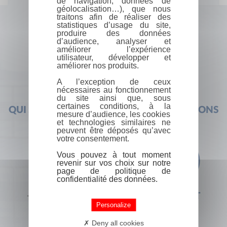
de navigation, données de
géolocalisation…), que nous
traitons afin de réaliser des
statistiques d’usage du site,
produire des données
d’audience, analyser et
améliorer l’expérience
utilisateur, développer et
améliorer nos produits.
A l’exception de ceux
nécessaires au fonctionnement
du site ainsi que, sous
certaines conditions, à la
QUI SOMMES-NOUS ?
FOIRE AUX QUESTIONS
mesure d’audience, les cookies
et technologies similaires ne
peuvent être déposés qu’avec
votre consentement.
Vous pouvez à tout moment
revenir sur vos choix sur notre
page de politique de
confidentialité des données.
+33 (0) 1 44 41 29 19
CONTACT
Personalize
Deny all cookies