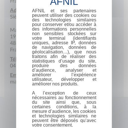
France
Adresse :
AFNIL et ses partenaires
peuvent utiliser des cookies ou
Siège social
des technologies similaires
pour conserver et/ou accéder à
des informations personnelles
Mairie
non sensibles stockées sur
19 Rue de l'Eglise
votre terminal (identifiants
uniques, adresse IP, données
48800 Villefort
de navigation, données de
France
géolocalisation…), que nous
traitons afin de réaliser des
Téléphone :
statistiques d’usage du site,
produire des données
04 66 46 80 26
d’audience, analyser et
améliorer l’expérience
Email :
utilisateur, développer et
mairie.villefort@wanadoo.fr
améliorer nos produits.
A l’exception de ceux
nécessaires au fonctionnement
du site ainsi que, sous
certaines conditions, à la
mesure d’audience, les cookies
et technologies similaires ne
peuvent être déposés qu’avec
votre consentement.