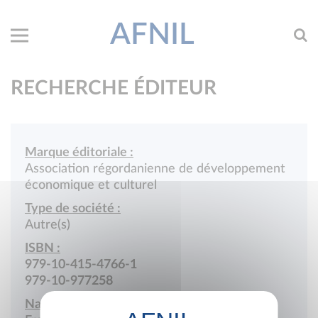
AFNIL
RECHERCHE ÉDITEUR
Marque éditoriale :
Association régordanienne de développement
économique et culturel
Type de société :
Autre(s)
ISBN :
979-10-415-4766-1
979-10-977258
Nationalité :