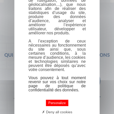
de navigation, données de
géolocalisation…), que nous
traitons afin de réaliser des
statistiques d’usage du site,
produire des données
d’audience, analyser et
améliorer l’expérience
utilisateur, développer et
améliorer nos produits.
A l’exception de ceux
nécessaires au fonctionnement
du site ainsi que, sous
certaines conditions, à la
QUI SOMMES-NOUS ?
FOIRE AUX QUESTIONS
mesure d’audience, les cookies
et technologies similaires ne
peuvent être déposés qu’avec
votre consentement.
Vous pouvez à tout moment
revenir sur vos choix sur notre
page de politique de
confidentialité des données.
+33 (0) 1 44 41 29 19
CONTACT
Personalize
Deny all cookies