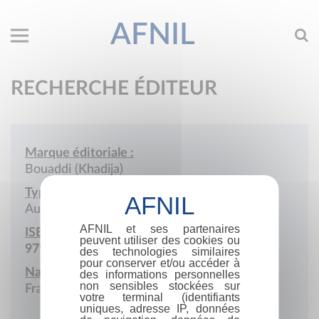
AFNIL
RECHERCHE ÉDITEUR
Marque éditoriale :
Bouaddi (Khadija)
Type de société :
Auto-édition
AFNIL et ses partenaires
ISBN :
peuvent utiliser des cookies ou
979-10-415-4686-2
des technologies similaires
pour conserver et/ou accéder à
Nationalité :
des informations personnelles
non sensibles stockées sur
France
votre terminal (identifiants
uniques, adresse IP, données