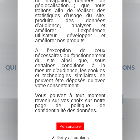
de navigation, données de
géolocalisation…), que nous
traitons afin de réaliser des
statistiques d’usage du site,
produire des données
d’audience, analyser et
améliorer l’expérience
utilisateur, développer et
améliorer nos produits.
A l’exception de ceux
nécessaires au fonctionnement
du site ainsi que, sous
certaines conditions, à la
QUI SOMMES-NOUS ?
FOIRE AUX QUESTIONS
mesure d’audience, les cookies
et technologies similaires ne
peuvent être déposés qu’avec
votre consentement.
Vous pouvez à tout moment
revenir sur vos choix sur notre
page de politique de
confidentialité des données.
+33 (0) 1 44 41 29 19
CONTACT
Personalize
Deny all cookies