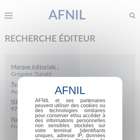
AFNIL
RECHERCHE ÉDITEUR
Marque éditoriale :
Grégoire (Sarah)
Type de société :
Auto-édition
AFNIL et ses partenaires
ISBN :
peuvent utiliser des cookies ou
979-10-415-4589-6
des technologies similaires
pour conserver et/ou accéder à
Nationalité :
des informations personnelles
non sensibles stockées sur
France
votre terminal (identifiants
uniques, adresse IP, données