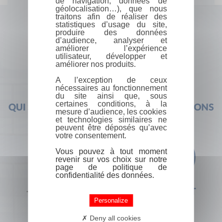
de navigation, données de
géolocalisation…), que nous
traitons afin de réaliser des
statistiques d’usage du site,
produire des données
d’audience, analyser et
améliorer l’expérience
utilisateur, développer et
améliorer nos produits.
A l’exception de ceux
nécessaires au fonctionnement
du site ainsi que, sous
certaines conditions, à la
QUI SOMMES-NOUS ?
FOIRE AUX QUESTIONS
mesure d’audience, les cookies
et technologies similaires ne
peuvent être déposés qu’avec
votre consentement.
Vous pouvez à tout moment
revenir sur vos choix sur notre
page de politique de
confidentialité des données.
+33 (0) 1 44 41 29 19
CONTACT
Personalize
Deny all cookies