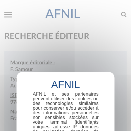
AFNIL
RECHERCHE ÉDITEUR
Marque éditoriale :
F. Samour
Type de société :
Auto-édition
AFNIL et ses partenaires
ISBN :
peuvent utiliser des cookies ou
978-2-9593380
des technologies similaires
pour conserver et/ou accéder à
Nationalité :
des informations personnelles
non sensibles stockées sur
France
votre terminal (identifiants
uniques, adresse IP, données