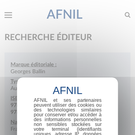
AFNIL
RECHERCHE ÉDITEUR
Marque éditoriale :
Georges Ballin
Type de société :
Auto-édition
ISBN :
AFNIL et ses partenaires
peuvent utiliser des cookies ou
978-2-9593076
des technologies similaires
978-2-9594241
pour conserver et/ou accéder à
des informations personnelles
Nationalité :
non sensibles stockées sur
France
votre terminal (identifiants
uniques, adresse IP, données