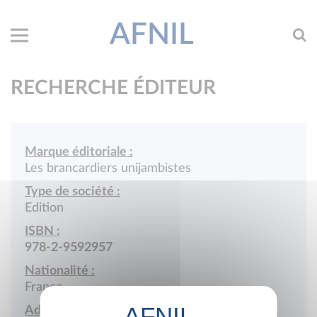
AFNIL
RECHERCHE ÉDITEUR
Marque éditoriale :
Les brancardiers unijambistes
Type de société :
Edition
ISBN :
978-2-9592957
Nationalité :
France
Adresse :