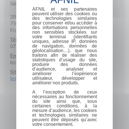
Siège social
AFNIL et ses partenaires
peuvent utiliser des cookies ou
20 Rue Dussoubs
des technologies similaires
pour conserver et/ou accéder à
75002 Paris
des informations personnelles
France
non sensibles stockées sur
votre terminal (identifiants
Téléphone portable :
uniques, adresse IP, données
de navigation, données de
07 82 61 64 29
géolocalisation…), que nous
traitons afin de réaliser des
Email :
statistiques d’usage du site,
leonard.sdk@gmail.com
produire des données
d’audience, analyser et
Site Internet :
améliorer l’expérience
utilisateur, développer et
lesbrancardiers.fr
améliorer nos produits.
A l’exception de ceux
nécessaires au fonctionnement
du site ainsi que, sous
certaines conditions, à la
mesure d’audience, les cookies
et technologies similaires ne
peuvent être déposés qu’avec
votre consentement.