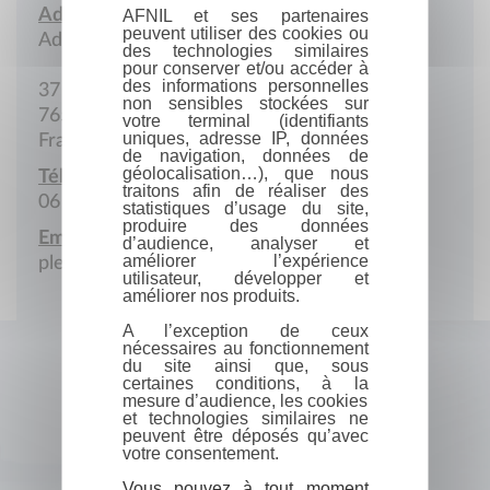
Adresse :
AFNIL et ses partenaires
peuvent utiliser des cookies ou
Adresse postale
des technologies similaires
pour conserver et/ou accéder à
des informations personnelles
37 Cours Carnot
non sensibles stockées sur
76500 Elbeuf
votre terminal (identifiants
uniques, adresse IP, données
France
de navigation, données de
géolocalisation…), que nous
Téléphone portable :
traitons afin de réaliser des
06 89 86 35 42
statistiques d’usage du site,
produire des données
Email :
d’audience, analyser et
améliorer l’expérience
plebrasseur@wanadoo.fr
utilisateur, développer et
améliorer nos produits.
A l’exception de ceux
nécessaires au fonctionnement
du site ainsi que, sous
certaines conditions, à la
mesure d’audience, les cookies
et technologies similaires ne
peuvent être déposés qu’avec
votre consentement.
Vous pouvez à tout moment