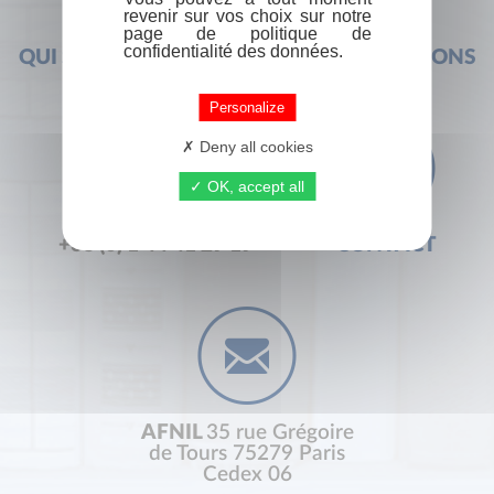
revenir sur vos choix sur notre
page de politique de
confidentialité des données.
QUI SOMMES-NOUS ?
FOIRE AUX QUESTIONS
Personalize
Deny all cookies
OK, accept all
+33 (0) 1 44 41 29 19
CONTACT
AFNIL
35 rue Grégoire
de Tours 75279 Paris
Cedex 06