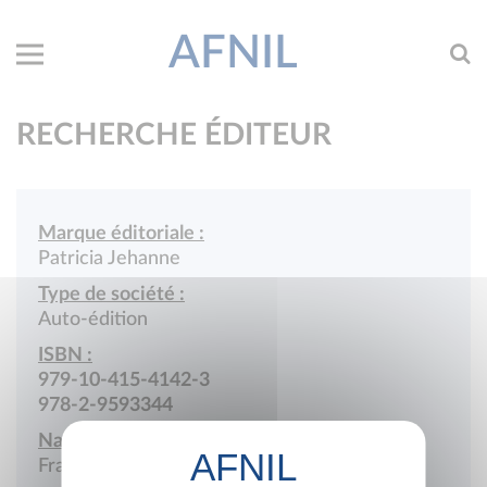
AFNIL
RECHERCHE ÉDITEUR
Marque éditoriale :
Patricia Jehanne
Type de société :
Auto-édition
ISBN :
979-10-415-4142-3
978-2-9593344
Nationalité :
France